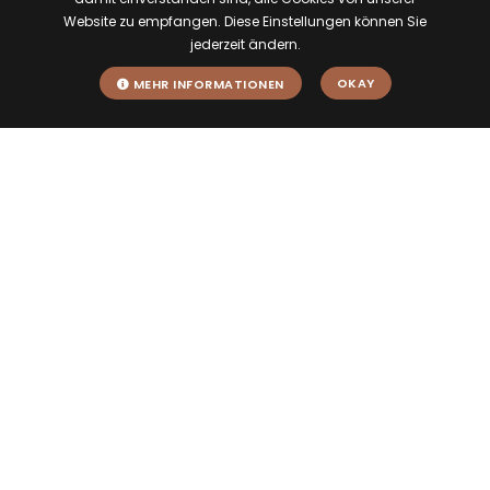
Website zu empfangen. Diese Einstellungen können Sie
jederzeit ändern.
OKAY
MEHR INFORMATIONEN
Im Herzen des
Elztals
Hier finden Sie uns: